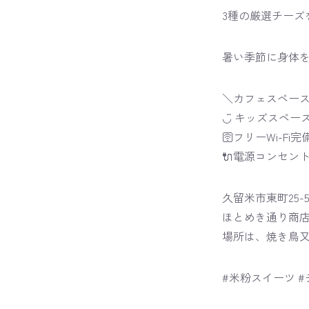
3種の厳選チー
暑い季節に身体を
＼カフェスペース
◡̈ キッズスペー
🛜フリーWi-Fi完
🔌電源コンセン
久留米市東町25-5
ほとめき通り商
場所は、焼き鳥
#米粉スイーツ 