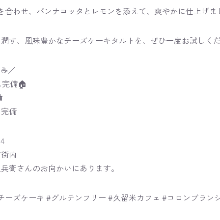
ズを合わせ、パンナコッタとレモンを添えて、爽やかに仕上げま
潤す、風味豊かなチーズケーキタルトを、ぜひ一度お試しください
☕️／
ス完備🏠
備
ト完備
4
店街内
又兵衛さんのお向かいにあります。
#チーズケーキ #グルテンフリー #久留米カフェ #コロンブラン