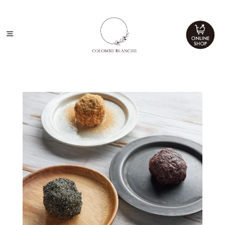
Skip
to
content
Toggle
Navigation
ホーム
商品情報
素材へのこだわり
品質へのこだわり
アクセス
お問い合わせ