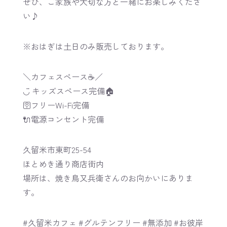
ぜひ、ご家族や大切な方と一緒にお楽しみくださ
い♪
※おはぎは土日のみ販売しております。
＼カフェスペース☕️／
◡̈ キッズスペース完備🏠
🛜フリーWi-Fi完備
🔌電源コンセント完備
久留米市東町25-54
ほとめき通り商店街内
場所は、焼き鳥又兵衛さんのお向かいにありま
す。
#久留米カフェ #グルテンフリー #無添加 #お彼岸